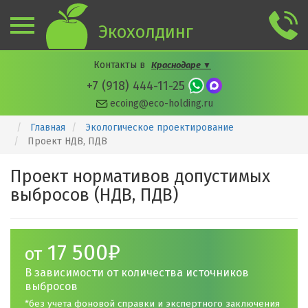
Экохолдинг
Контакты
в
Краснодаре
▼
+7 (918) 444-11-25
ecoing@eco-holding.ru
Главная
Экологическое проектирование
Проект НДВ, ПДВ
Проект нормативов допустимых
выбросов (НДВ, ПДВ)
17 500₽
от
В зависимости от количества источников
выбросов
*без учета фоновой справки и экспертного заключения