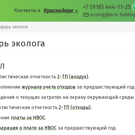
+7 (918) 444-11-25
Краснодаре
Контакты
в
▼
ecoing@eco-holdin
ндарь эколога
рь эколога
АЛ
тистическая отчетность
2-ТП (воздух)
.
полнение
журнала учета отходов
за предшествующий год
дения о текущих затратах на охрану окружающей среды 
атистическая отчетность
2-ТП (отходы)
.
ение
платы за НВОС
.
ларация о плате за НВОС
за предшествующий год.