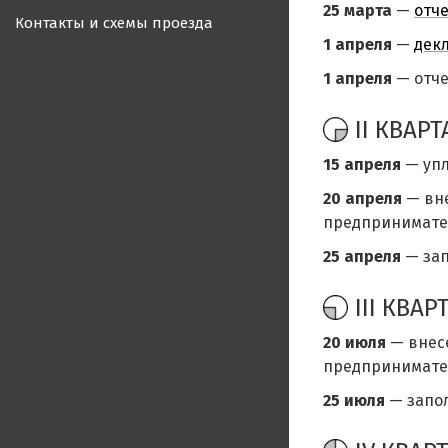
25 марта
—
отче
Контакты и схемы проезда
1 апреля
—
дек
1 апреля
— отче
II КВАРТ
15 апреля
— уп
20 апреля
— вне
предпринимател
25 апреля
— за
III КВАР
20 июля
— внесе
предпринимател
25 июля
— запо