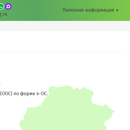
Полезная информация
▼
g.ru
.
(ООС) по форме 4-ОС.