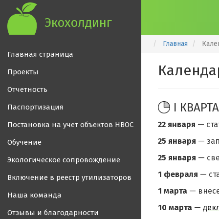
Экохолдинг
Главная
Кале
Главная страница
Календа
Проекты
Отчетность
I КВАРТ
Паспортизация
22 января
— ста
Постановка на учет объектов НВОС
25 января
— за
Обучение
25 января
— све
Экологическое сопровождение
1 февраля
— ст
Включение в реестр утилизаторов
1 марта
— внес
Наша команда
10 марта
—
дек
Отзывы и благодарности