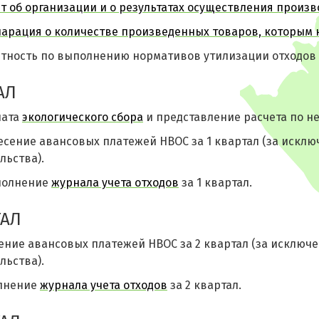
т об организации и о результатах осуществления произв
ларация о количестве произведенных товаров, которым 
тность по выполнению нормативов утилизации отходов 
АЛ
лата
экологического сбора
и представление расчета по н
сение авансовых платежей НВОС за 1 квартал (за исклю
ьства).
полнение
журнала учета отходов
за 1 квартал.
ТАЛ
ние авансовых платежей НВОС за 2 квартал (за исключе
ьства).
лнение
журнала учета отходов
за 2 квартал.