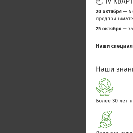
IV КВАР
20 октября
— вн
предпринимател
25 октября
— з
Наши специал
Наши знан
Более 30 лет н