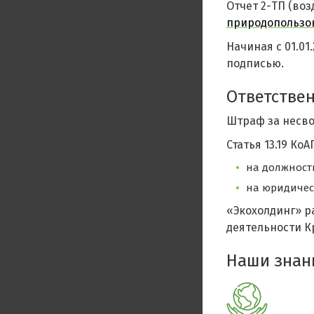
Отчет 2-ТП (воз
природопользо
Начиная с 01.01
подписью.
Ответствен
Штраф за несво
Статья 13.19 КоА
на должностн
на юридическ
«Экохолдинг» р
деятельности К
Наши знан