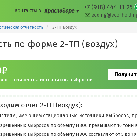
+7 (918) 444-11-25
Краснодаре
Контакты
в
▼
ecoing@eco-holdin
огическая отчетность
2-ТП Воздух
ть по форме 2-ТП (воздух)
0₽
Получит
и от количества источников выбросов
ходим отчет 2-ТП (воздух):
ятиям, имеющим стационарные источники выбросов, пр
зрешенных выбросов по объекту НВОС превышают 10 тонн в
зрешенных выбросов по объекту НВОС составляют от 5 до 10