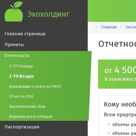
Экохолдинг
Главная
Экол
Главная страница
Отчетнос
Проекты
Отчетность
2-ТП Отходы
4 50
от
2-ТП Воздух
В зависимост
Декларация о плате за НВОС
Отчет по ПЭК
Кому необ
Экологический сбор
Всем предпри
Журналы учета отходов
объемы ра
Паспортизация
объемы ра